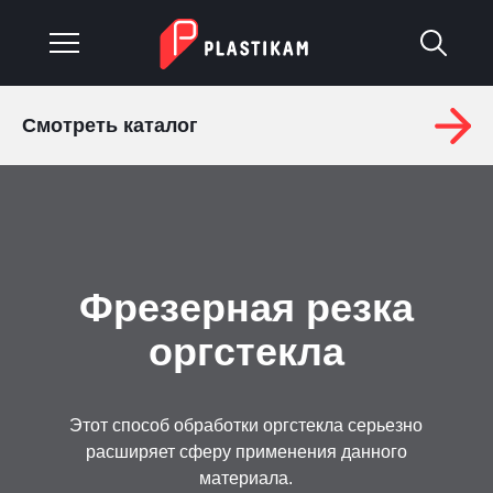
Смотреть каталог
О компании
Каталог
Услуги
Фрезерная резка
Изделия на заказ
оргстекла
Материалы
Оплата и доставка
Этот способ обработки оргстекла серьезно
расширяет сферу применения данного
Гарантия
материала.