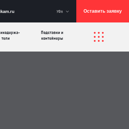
Оставить заявку
ikam.ru
УФА
икодер­жа­
Подставки и
те­ли
контейнеры
Перекидные
лфетницы
Инфостенды
системы
Другие
Самое разное на
олезные
заказ
зделия