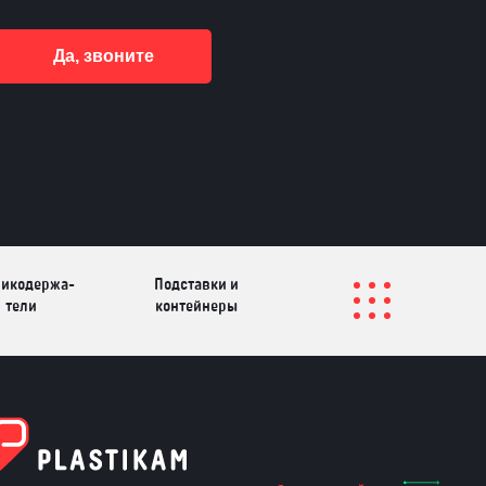
Да, звоните
икодер­жа­
Подставки и
те­ли
контейнеры
Перекидные
лфетницы
Инфостенды
системы
Другие
Самое разное на