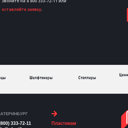
Звоните на 8 800 333-72-11 или
оставляйте заявку
.
Ценн
ицы
Шелфтокеры
Стопперы
Торговые
Cтеллажи и
ицы
Са
стойки
витрины
КАТЕРИНБУРГ
(800) 333-72-11
Пластикам
Номерки для