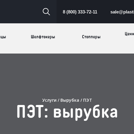
8 (800) 333-72-11
sale@plast
Ценн
ицы
Шелфтокеры
Стопперы
Торговые
Cтеллажи и
ицы
Са
стойки
витрины
Номерки для
ки
Сувениры
п
гардероба
и
Услуги
/
Вырубка
/ ПЭТ
ПЭТ: вырубка