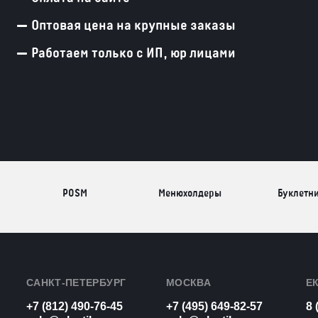
Оптовая цена на крупные заказы
Работаем только с ИП, юр лицами
POSM
Менюхолдеры
Буклетн
Разделители
Световые
Визитн
товаров
конструкции
САНКТ-ПЕТЕРБУРГ
МОСКВА
Е
+7 (812) 490-76-45
+7 (495) 649-82-57
8 
Рамки для
Урны из