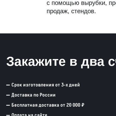
с помощью вырубки, пр
Рамки для бумаг
продаж, стендов.
Салфетницы
Самое разное на заказ
Сувениры
Закажите в два с
Таблички
Урны из оргстекла
Срок изготовления от 3-х дней
Доставка по России
Бесплатная доставка от 20 000 ₽
Оплата на сайте