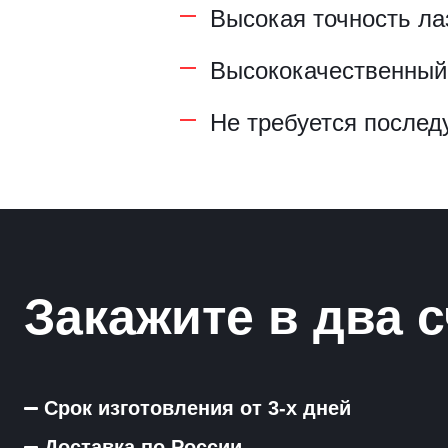
Высокая точность ла
Рамки для бумаг
Высококачественный 
Салфетницы
Не требуется послед
Самое разное на заказ
Сувениры
Таблички
Урны из оргстекла
Закажите в два с
Срок изготовления от 3-х дней
Доставка по России