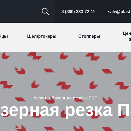
8 (800) 333-72-11
sale@plast
Цен
ицы
Шелфтокеры
Стопперы
ж
Торговые
Cтеллажи и
ицы
Сал
стойки
витрины
Номерки для
ки
Сувениры
п
гардероба
и
Услуги
/
Лазерная резка
/ ПЭТ
зерная резка 