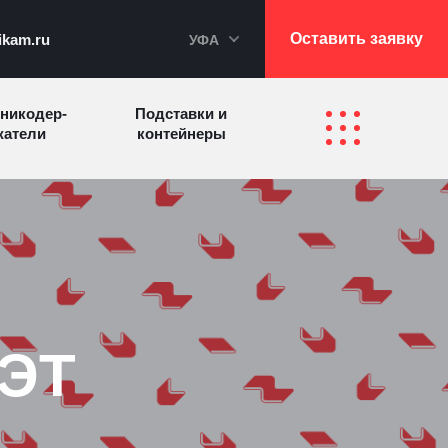
Оставить заявку
ikam.ru
УФА
никодер­
Подставки и
а­те­ли
контейнеры
Перекидные
фетницы
Инфостенды
системы
Другие
Самое разное
олезные
на заказ
зделия
ПЭТ