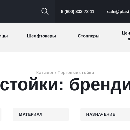
8 (800) 333-72-11
sale@plast
Цен
ицы
Шелфтокеры
Стопперы
ж
Торговые
Cтеллажи и
ицы
Сал
стойки
витрины
Каталог
/
Торговые стойки
 стойки: бренд
Номерки для
ки
Сувениры
п
гардероба
и
МАТЕРИАЛ
НАЗНАЧЕНИЕ