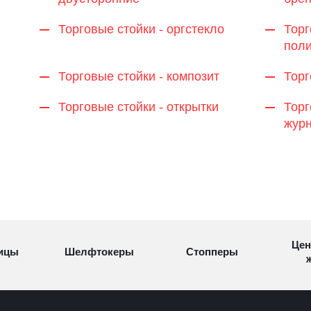
Торговые стойки - оргстекло
Торг
поли
Торговые стойки - композит
Торг
Торговые стойки - открытки
Торг
жур
Цен
ицы
Шелфтокеры
Стопперы
ж
Торговые
Cтеллажи и