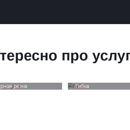
тересно про услу
рная резка
Гибка