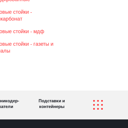
овые стойки -
карбонат
овые стойки - мдф
овые стойки - газеты и
налы
никодер­
Подставки и
а­те­ли
контейнеры
Перекидные