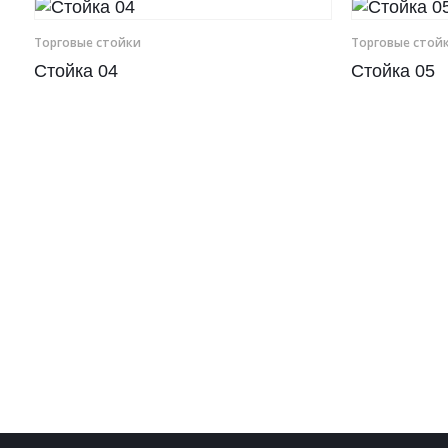
Рамки для бумаг
Торговые стойки
Торговые стой
Стойка 04
Стойка 05
Салфетницы
Самое разное на заказ
Сувениры
Таблички
Урны из оргстекла