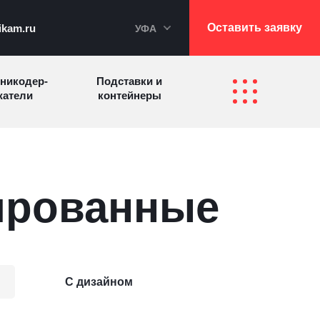
Оставить заявку
ikam.ru
УФА
никодер­
Подставки и
а­те­ли
контейнеры
Перекидные
фетницы
Инфостенды
системы
ированные
Другие
Самое разное
олезные
на заказ
зделия
С дизайном